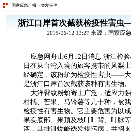
国家应急广播
>
突发事件
浙江口岸首次截获检疫性害虫
2015-06-12 13:27 来源：国
应急网舟山6月12日消息 浙江检
日在从台湾入境的旅客携带的凤梨上
经确定，该粉蚧为检疫性害虫——大
是浙江口岸首次截获该种有害生物。
大洋臀纹粉蚧寄主广泛，适应力强
柑橘、芒果、马铃薯等几十种，被我
检疫性有害生物。它主要危害为以成
果实底部、果顶及枝叶叶背、叶脉等
液，其排泄物能诱发煤污病，并招来