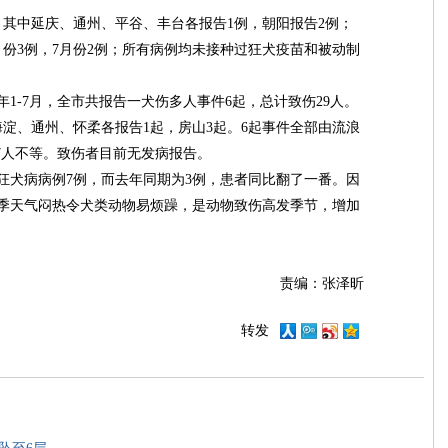
中延庆、通州、平谷、丰台各报告1例，朝阳报告2例；
月份3例，7月份2例；所有病例均未接种过狂犬疫苗和被动制
-7月，全市共报告一犬伤多人事件6起，总计致伤29人。
海淀、通州、怀柔各报告1起，房山3起。6起事件全部由流浪
7人不等。致伤者目前无发病报告。
犬病病例7例，而去年同期为3例，患者同比翻了一番。因
季天气闷热令犬类动物易烦躁，是动物致伤高发季节，增加
责编：张泽昕
转发