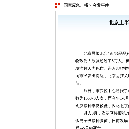
国家应急广播
>
突发事件
北京上半
北京晨报讯(记者 徐晶晶)
物致伤人数就超过了8万人。
发病数天内死亡。进入8月刚
向市民发出提醒，北京是狂犬
苗。
昨日，市疾控中心通报了全市
数为153978人次，而今年1-
免疫接种率仍较低，因此北京
进入8月，海淀区接报第7
该男子没接种疫苗，日前发病，
后2-5天内死亡。