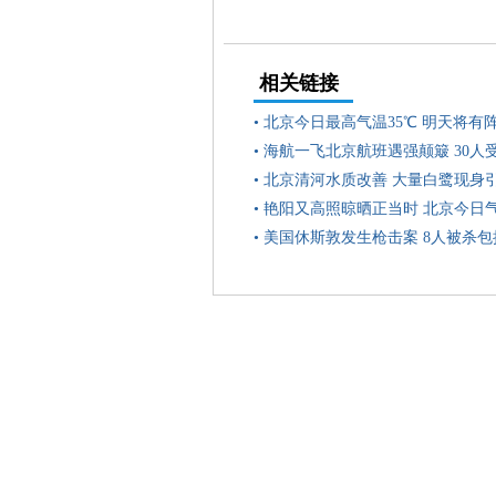
相关链接
•
北京今日最高气温35℃ 明天将有
•
海航一飞北京航班遇强颠簸 30人
•
北京清河水质改善 大量白鹭现身
•
艳阳又高照晾晒正当时 北京今日气温
•
美国休斯敦发生枪击案 8人被杀包