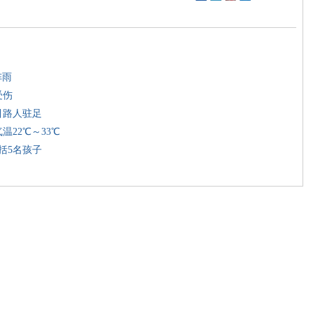
阵雨
受伤
引路人驻足
22℃～33℃
括5名孩子