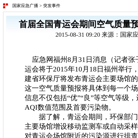
国家应急广播
>
突发事件
首届全国青运会期间空气质量
2015-08-31 09:20 来源：
应急网福州
8
月
31
日消息（记者张
运会将于
2015
年
10
月
18
日福州举行
建
省环保厅将发布青运会主要场馆
这一空气质量预报将具体到每一个场
信息不仅包括“优”“良”等空气等级
AQI
数值范围及首要污染物。
据了解，青运会期间，环保部门
主要场馆增设移动监测车或自动采样
对青运会场馆附近的污染源进行排查