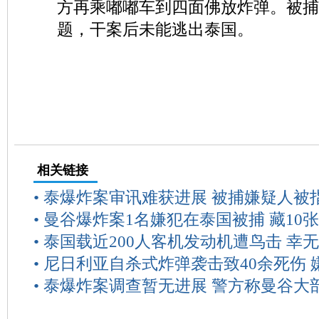
方再乘嘟嘟车到四面佛放炸弹。被捕
题，干案后未能逃出泰国。
相关链接
•
泰爆炸案审讯难获进展 被捕嫌疑人被
•
曼谷爆炸案1名嫌犯在泰国被捕 藏10
•
泰国载近200人客机发动机遭鸟击 幸
•
尼日利亚自杀式炸弹袭击致40余死伤 
•
泰爆炸案调查暂无进展 警方称曼谷大