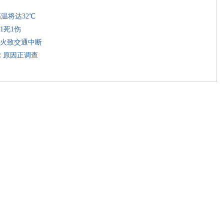
高温将达32℃
1死1伤
火致交通中断
难 原因正调查