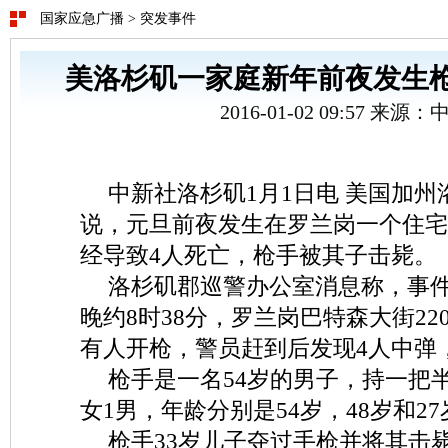
国家应急广播
>
突发事件
美洛杉矶一家庭新年前夜发生枪
2016-01-02 09:57 来源
中新社洛杉矶1月1日电 美国加州
说，元旦前夜发生在罗兰岗一个住宅
经导致4人死亡，枪手被其子击毙。
洛杉矶郡巡警办公室消息称，事件发
晚约8时38分，罗兰岗巴特森大街22
有人开枪，警员赶到后发现4人中弹
枪手是一名54岁的男子，持一把
女1男，年龄分别是54岁，48岁和27
枪手33岁儿子夺过手枪并将其击