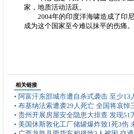
家，地质活动活跃。
2004年的印度洋海啸造成了印尼
成为这个国家至今难以抹平的伤痛。
相关链接
•
阿富汗东部城市遭自杀式袭击 至少13
•
布基纳法索遭袭29人死亡 全国将哀悼
•
贵州开展房屋安全隐患大排查 发现51
•
美国休斯敦化工厂储罐爆炸致1死3伤 
•
广西龙胜县两货车相撞致2人被困 交通