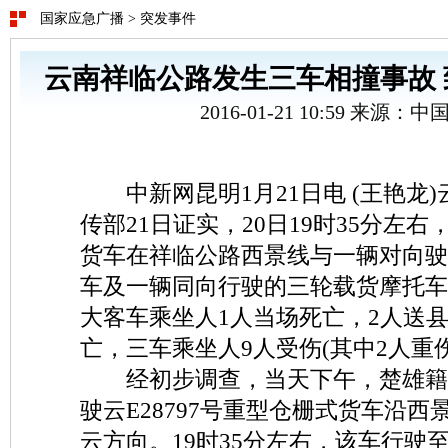
国家应急广播
>
突发事件
云南祥临公路发生三车相撞事故 
2016-01-21 10:59 来源：
中新网昆明1月21日电 (王艳龙)
传部21日证实，20日19时35分左
货车在祥临公路西景线与一辆对向驶
车及一辆同向行驶的三轮载货摩托车
大客车乘坐人1人当场死亡，2人送
亡，三车乘坐人9人受伤(其中2人重
经初步调查，当天下午，楚雄籍
驶云E28797号重型仓栅式货车沿
云方向。19时35分左右，该车行驶