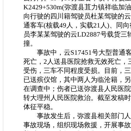
K2429+530m(弥渡县苴力镇祥临
向行驶的四川籍驾驶员杜某驾驶的云S
通客车(核载49人，实载21人)、同
员李某某驾驶的云LD2887号载货三
撞。
事故中，云S17451号大型普通
死亡，2人送县医院抢救无效死亡，
受伤，三车不同程度受损。目前，三
已送殡仪馆，其中两人为临沧籍，另
在调查中；伤者已送弥渡县人民医院
转大理州人民医院救治。截至发稿时
体征平稳。
事故发生后，弥渡县相关部门人
事故现场，组织现场救援，开展事故