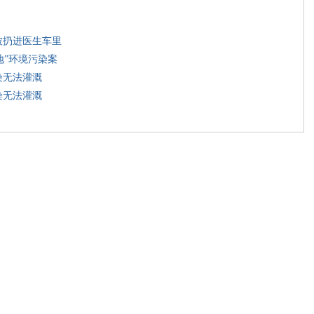
被扔进医生车里
地”环境污染案
染无法灌溉
染无法灌溉