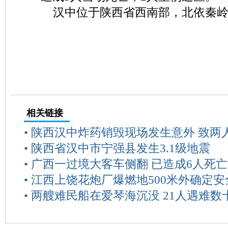
汉中位于陕西省西南部，北依秦岭
相关链接
•
陕西汉中炸药销毁现场发生意外 致两
•
陕西省汉中市宁强县发生3.1级地震
•
广西一过境大客车侧翻 已造成6人死
•
江西上饶花炮厂爆燃地500米外确定安全
•
两艘难民船在爱琴海沉没 21人遇难数