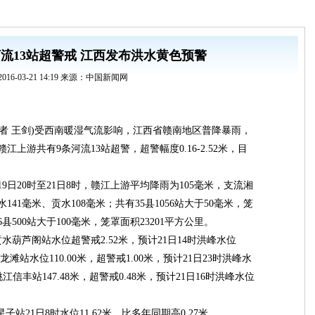
流13站超警戒 江西发布洪水黄色预警
2016-03-21 14:19 来源：中国新闻网
(记者 王剑)受西南暖湿气流影响，江西省赣南地区普降暴雨，
江上游共有9条河流13站超警，超警幅度0.16-2.52米，目
9日20时至21日8时，赣江上游平均降雨为105毫米，支流湘
水141毫米、贡水108毫米；共有35县1056站大于50毫米，笼
6县500站大于100毫米，笼罩面积23201平方公里。
水葫芦阁站水位超警戒2.52米，预计21日14时洪峰水位
龙滩站水位110.00米，超警戒1.00米，预计21日23时洪峰水
；桃江信丰站147.48米，超警戒0.48米，预计21日16时洪峰水位
子站21日8时水位11.62米，比多年同期高0.27米。