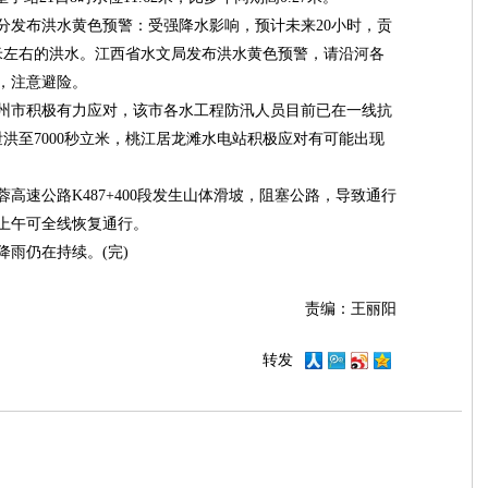
4分发布洪水黄色预警：受强降水影响，预计未来20小时，贡
米左右的洪水。江西省水文局发布洪水黄色预警，请沿河各
，注意避险。
州市积极有力应对，该市各水工程防汛人员目前已在一线抗
泄洪至7000秒立米，桃江居龙滩水电站积极应对有可能出现
蓉高速公路K487+400段发生山体滑坡，阻塞公路，导致通行
日上午可全线恢复通行。
雨仍在持续。(完)
责编：王丽阳
转发