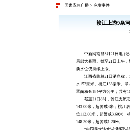
国家应急广播
>
突发事件
赣江上游9条河
中新网南昌3月21日电 
局部大暴雨。截至21日上午，赣
前水位仍持续上涨。
江西省防总21日消息称，1
水152毫米、桃江133毫米、章
罩面积46184平方公里；共有1
截至21日8时，赣江支流贡
143.00米，超警戒3米；桃江居
位112.60米，超警戒3.60米
148.20米，超警戒1.20米。
“中国最大淡水湖”鄱阳湖星