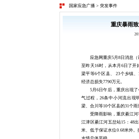
国家应急广播
>
突发事件
重庆暴雨致
20
应急网重庆5月8日消息
至昨天16时，从本月6日了
梁平等6个区县、 23个乡镇、
经济总损失7790万元。
5月6日午后，重庆出现
气过程，26条中小河流出现
梁、合川等10个区县的31个
受降雨影响，重庆綦江河
江津区綦江河五岔站15：48出现
米、低于保证水位0.68米
水情总体平稳。