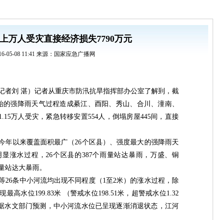
上万人受灾直接经济损失7790万元
16-05-08 11:41 来源：国家应急广播网
（记者刘 湛）记者从重庆市防汛抗旱指挥部办公室了解到，截
开始的强降雨天气过程造成綦江、酉阳、秀山、合川、潼南、
1.15万人受灾，紧急转移安置554人，倒塌房屋445间，直接
了今年以来覆盖面积最广（26个区县）、强度最大的强降雨天
明显涨水过程，26个区县的387个雨量站达暴雨，万盛、铜
雨量站达大暴雨。
等26条中小河流均出现不同程度（1至2米）的涨水过程，除
最高水位199.83米 （警戒水位198.51米，超警戒水位1.32
外。据水文部门预测，中小河流水位已呈现逐渐消退状态，江河