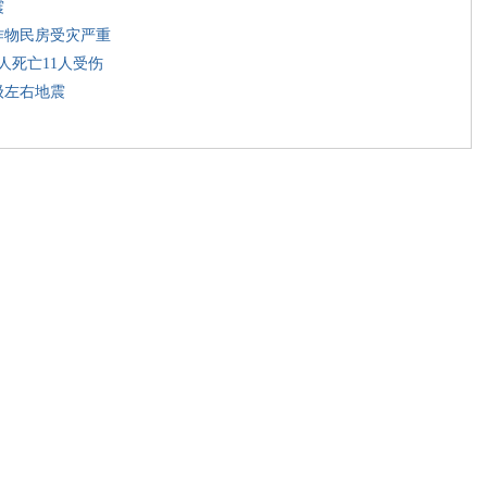
震
作物民房受灾严重
人死亡11人受伤
级左右地震