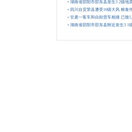
•
湖南省邵阳市邵东县发生3.2级地
•
四川自贡荣县遭受10级大风 粮食
•
甘肃一客车和自卸货车相撞 已致5
•
湖南省邵阳市邵东县附近发生3.1