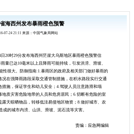
省海西州发布暴雨橙色预警
16-07-24 21:11 来源：中国气象局网站
24日20时29分发布海西州茫崖大乌斯地区暴雨橙色预警信
降雨量已达10毫米以上且降雨可能持续，引发洪涝、滑坡、
能性很大。防御指南:1.暴雨区的政府及相关部门做好暴雨的
据路况在强降雨路段采取交通管制措施，在积水路段实行交通
急措施，保证学生和幼儿安全；4.驾驶人员注意路滑和塌
移地质灾害危险地带的人员和危房居民；6.切断有危险的室
盖露天晾晒物品，转移低洼易侵地区物资；8.做好城市、农
造成的城市内涝、山洪、滑坡、泥石流等灾害。
责编：应急网编辑