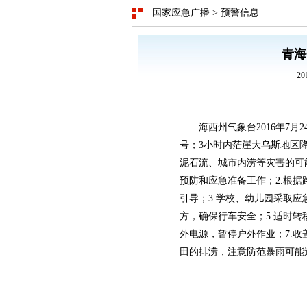
国家应急广播
>
预警信息
青海
20
海西州气象台2016年7月
号；3小时内茫崖大乌斯地区
泥石流、城市内涝等灾害的可
预防和应急准备工作；2.根
引导；3.学校、幼儿园采取应
方，确保行车安全；5.适时转
外电源，暂停户外作业；7.收
田的排涝，注意防范暴雨可能