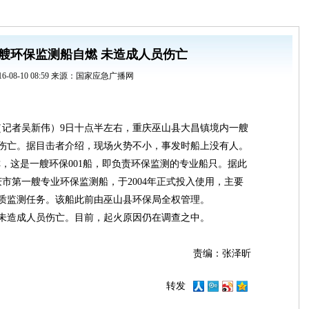
艘环保监测船自燃 未造成人员伤亡
16-08-10 08:59 来源：国家应急广播网
息（记者吴新伟）9日十点半左右，重庆巫山县大昌镇境内一艘
伤亡。据目击者介绍，现场火势不小，事发时船上没有人。
称，这是一艘环保001船，即负责环保监测的专业船只。据此
庆市第一艘专业环保监测船，于2004年正式投入使用，主要
质监测任务。该船此前由巫山县环保局全权管理。
未造成人员伤亡。目前，起火原因仍在调查之中。
责编：张泽昕
转发