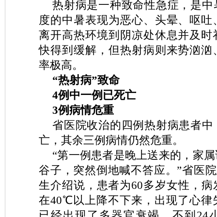
热射病是一种致命性急症，是中
度的中暑表现为恶心、头晕、呕吐
离开高热环境到阴凉处休息并及时
快得到缓解，但热射病则来势汹汹
率极高。
“热射病”致命
4例中一例已死亡
3例病情危重
省医院收治的四例热射病患者中
亡，其余三例病情仍然危重。
“第一例患者是晚上送来的，家
谷子，突然倒地喊不答应。”省医院
生介绍说，患者为60多岁女性，病
在40℃以上降不下来，出现了心律
已经出现了多器官衰竭，不到24