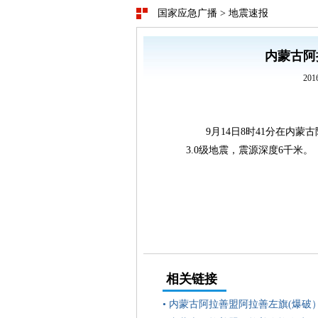
国家应急广播
>
地震速报
内蒙古阿
20
9月14日8时41分在内蒙古
3.0级地震，震源深度6千米。
相关链接
•
内蒙古阿拉善盟阿拉善左旗(爆破）（北