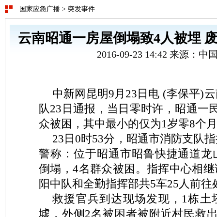
国家应急广播
>
突发事件
云南昭通一房屋倒塌致4人被埋 
2016-09-23 14:42 来源：
中新网昆明9月23日电 (李保平
队23日通报，当日零时许，昭通一
众被困，其中最小的仅为1岁零8个
23日0时53分，昭通市消防支队
警称：位于昭通市昭鲁快捷通道龙
倒塌，4名群众被困。指挥中心相继
阳中队和全勤指挥部共5车25人前往
救援官兵到达现场发现，1栋土
墟，外侧2名被困者被附近村民救出