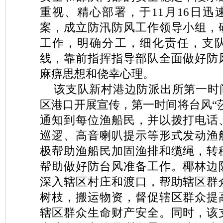
重视、精心部署，于11月16日迅
案，成立防汛防风工作领导小组，
工作，明确分工，细化责任，支
线，靠前指挥指导部队全面做好防
麻痹思想和侥幸心理。
该支队新村港边防派出所第一时
区港口开展宣传，第一时间将台风“
通知到每位渔船民，并以拨打电话
巡逻、高音喇叭提示等形式发动渔
极帮助渔船民加固渔排和缆绳，转
帮助做好防台风准备工作。椰林边
深入辖区村庄和渡口，帮助辖区群
树枝，搬运物资，督促辖区群众提
辖区群众生命财产安全。同时，该