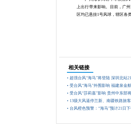
上出行带来影响。目前，广州
区均已悬挂1号风球，辖区各
相关链接
•
超强台风“海马”将登陆 深圳北站
•
受台风“海马”外围影响 福建泉金
•
受台风“莎莉嘉”影响 贵州中东部
•
13级大风逼停兰新、南疆铁路旅客
•
台风橙色预警：“海马”预计21日