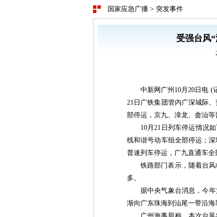
国家应急广播
>
突发事件
受强台风“
中新网广州10月20日电 
21日广铁集团管内广深城际
部停运，京九、漳龙、畲汕等
10月21日列车停运情况
线和谐号动车组全部停运；深
普速列车停运，广九直通车全
铁路部门表示，随着台风
多。
据中央气象台消息，今年第
渐向广东珠海到汕尾一带沿海
广州海事局称，本次台风