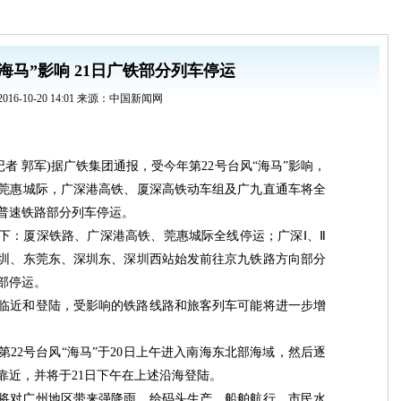
海马”影响 21日广铁部分列车停运
2016-10-20 14:01 来源：中国新闻网
(记者 郭军)据广铁集团通报，受今年第22号台风“海马”影响，
、莞惠城际，广深港高铁、厦深高铁动车组及广九直通车将全
普速铁路部分列车停运。
如下：厦深铁路、广深港高铁、莞惠城际全线停运；广深Ⅰ、Ⅱ
圳、东莞东、深圳东、深圳西站始发前往京九铁路方向部分
部停运。
临近和登陆，受影响的铁路线路和旅客列车可能将进一步增
22号台风“海马”于20日上午进入南海东北部海域，然后逐
靠近，并将于21日下午在上述沿海登陆。
将对广州地区带来强降雨，给码头生产、船舶航行、市民水