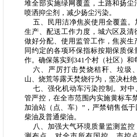
堆全部实施绿网覆盖，土路和扬尘
喷洒抑尘剂，减少扬尘污染。
五、民用洁净焦炭使用全覆盖。
生产、配送工作力度，城六区及清
做好分配、使用监管工作，焦炭生
同约定的各项环保指标按期保质保
作。确保落实到341个村（社区）和
六、严厉打击焚烧秸秆、垃圾
山、烧荒等露天焚烧行为，坚决杜绝
七、强化机动车污染控制。对中
管严控，在全市范围内实施黄标车禁
加油站（点、车）”，严禁销售低于
柴油及普通柴油。
八、加强大气环境质量监测监控
测布点，对全市所有国控、市控点