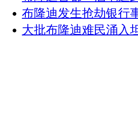
布隆迪发生抢劫银行事
大批布隆迪难民涌入坦