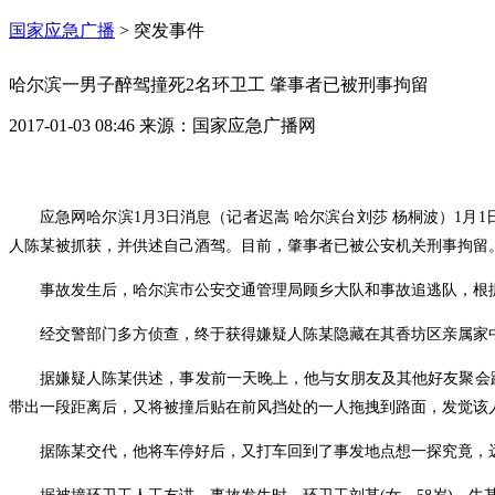
国家应急广播
>
突发事件
哈尔滨一男子醉驾撞死2名环卫工 肇事者已被刑事拘留
2017-01-03 08:46
来源：
国家应急广播网
应急网哈尔滨1月3日消息（记者迟嵩 哈尔滨台刘莎 杨桐波）1月
人陈某被抓获，并供述自己酒驾。目前，肇事者已被公安机关刑事拘留
事故发生后，哈尔滨市公安交通管理局顾乡大队和事故追逃队，根据
经交警部门多方侦查，终于获得嫌疑人陈某隐藏在其香坊区亲属家
据嫌疑人陈某供述，事发前一天晚上，他与女朋友及其他好友聚会
带出一段距离后，又将被撞后贴在前风挡处的一人拖拽到路面，发觉该
据陈某交代，他将车停好后，又打车回到了事发地点想一探究竟，