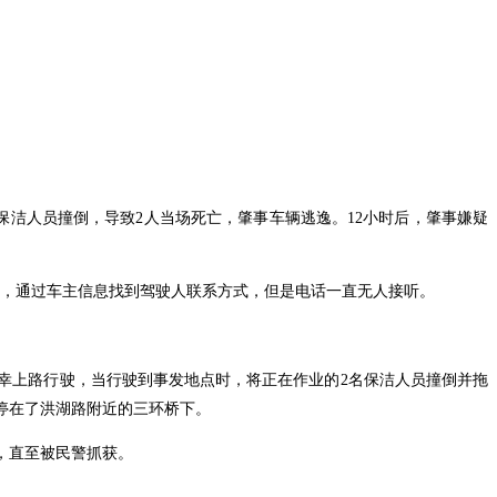
名保洁人员撞倒，导致2人当场死亡，肇事车辆逃逸。12小时后，肇事嫌疑
车，通过车主信息找到驾驶人联系方式，但是电话一直无人接听。
幸上路行驶，当行驶到事发地点时，将正在作业的2名保洁人员撞倒并拖
停在了洪湖路附近的三环桥下。
，直至被民警抓获。