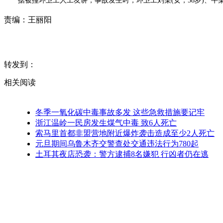
据被撞环卫工人工友讲，事故发生时，环卫工刘某(女，58岁)、牛某
责编：
王丽阳
转发到：
相关阅读
冬季一氧化碳中毒事故多发 这些急救措施要记牢
浙江温岭一民房发生煤气中毒 致6人死亡
索马里首都非盟营地附近爆炸袭击造成至少2人死亡
元旦期间乌鲁木齐交警查处交通违法行为780起
土耳其夜店恐袭：警方逮捕8名嫌犯 行凶者仍在逃