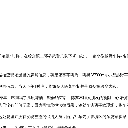
1日凌晨4时许，在哈尔滨二环桥武警总队下桥口处，一台小型越野车将2
。
核查现场遗留的牌照信息，确定肇事车辆为一辆黑A550Q*号小型越野
中的信息。当天下午4时许，将嫌疑人陈某控制并带回交警顾乡大队。
跨年，席间喝了几瓶啤酒，聚会结束后，陈某不顾女朋友的劝阻，心怀侥
人已没有任何反应，因为害怕承担法律后果，遂驾车逃离事故现场，将车
远处观望并没有发现被撞的保洁人员，随后打车去了香坊区的亲属家躲藏