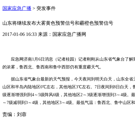
国家应急广播
>
突发事件
山东将继续发布大雾黄色预警信号和霾橙色预警信号
2017-01-06 16:33
来源：
国家应急广播网
应急网济南
1
月
6
日
消息（记者桂园）记者刚刚从山东省气象台了解
的浓雾，鲁西北、鲁西南和鲁中西部仍有重度霾天气。
据山东省气象台最新的天气预报，今天夜间到明天白天，山东全省
山区和半岛内陆地区
0
℃
左右，其他地区
3
℃
左右。
7
日夜间到
8
日白天，
级逐渐增强到到
4
～
5
级阵风
6
级，其他地区
2
～
3
级逐渐增强到
3
～
4
级。
～
7
级减弱到
3
～
4
级，其他地区
3
～
4
级。最低气温：鲁西北、鲁中山区
责编：
刘蓉