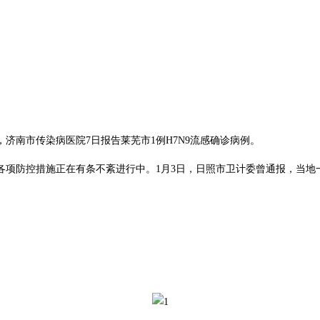
，济南市传染病医院
7
日报告莱芜市
1
例
H7N9
流感确诊病例。
项防控措施正在有条不紊进行中。1月3日，日照市卫计委曾通报，当地一