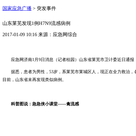
国家应急广播
>
突发事件
山东莱芜发现1例H7N9流感病例
2017-01-09 10:16
来源：
应急网综合
应急网济南
1
月
9
日
消息（记者桂园）山东省莱芜市卫计委近日通报
据悉，患者为男性，
53
岁，系莱芜市莱城区人，现正在全力救治，各
目前，山东省未再发现类似病例。
科普图说：急急侠小课堂——禽流感