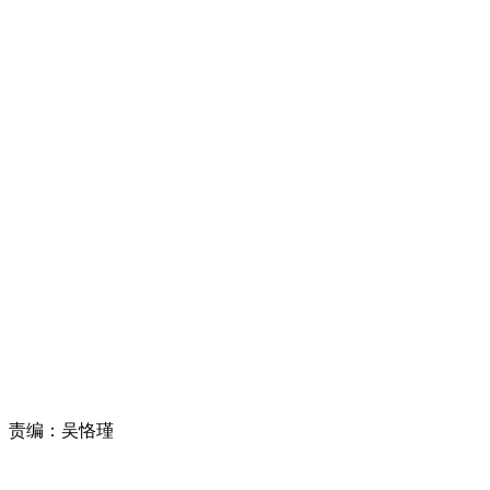
责编：
吴恪瑾