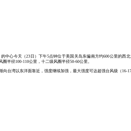
的中心今天（23日）下午5点钟位于美国关岛东偏南方约600公里的西北太平
圈半径100-110公里，十二级风圈半径50-60公里。
渐向台湾以东洋面靠近，强度继续加强，最大强度可达超强台风级（16-17级