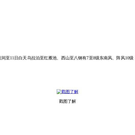
日夜间至11日白天乌拉泊至红雁池、西山至八钢有7至8级东南风、阵风1
戳图了解