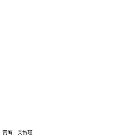
责编：
吴恪瑾