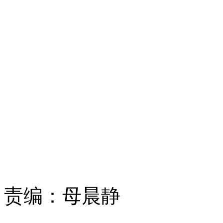
责编：
母晨静