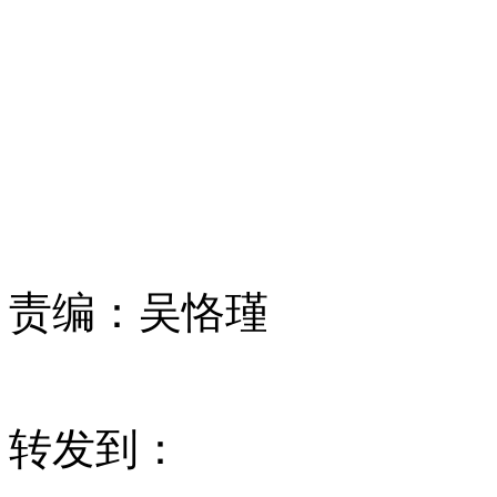
责编：
吴恪瑾
转发到：