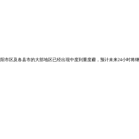
前，襄阳市区及各县市的大部地区已经出现中度到重度霾，预计未来24小时