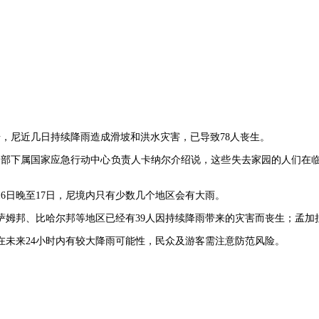
据，尼近几日持续降雨造成滑坡和洪水灾害，已导致78人丧生。
尼内政部下属国家应急行动中心负责人卡纳尔介绍说，这些失去家园的人们
6日晚至17日，尼境内只有少数几个地区会有大雨。
姆邦、比哈尔邦等地区已经有39人因持续降雨带来的灾害而丧生；孟加拉
在未来24小时内有较大降雨可能性，民众及游客需注意防范风险。