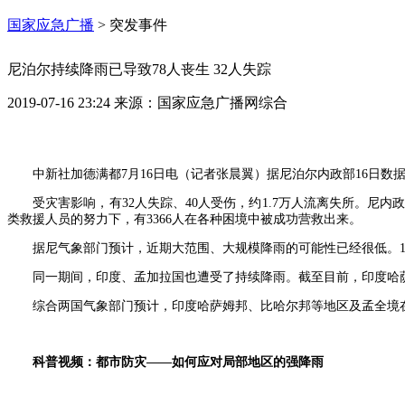
国家应急广播
>
突发事件
尼泊尔持续降雨已导致78人丧生 32人失踪
2019-07-16 23:24
来源：
国家应急广播网综合
中新社加德满都7月16日电（记者张晨翼）据尼泊尔内政部16日数
受灾害影响，有32人失踪、40人受伤，约1.7万人流离失所。
类救援人员的努力下，有3366人在各种困境中被成功营救出来。
据尼气象部门预计，近期大范围、大规模降雨的可能性已经很低。1
同一期间，印度、孟加拉国也遭受了持续降雨。截至目前，印度哈萨
综合两国气象部门预计，印度哈萨姆邦、比哈尔邦等地区及孟全境
科普视频：都市防灾——如何应对局部地区的强降雨