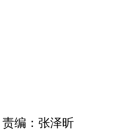
责编：
张泽昕