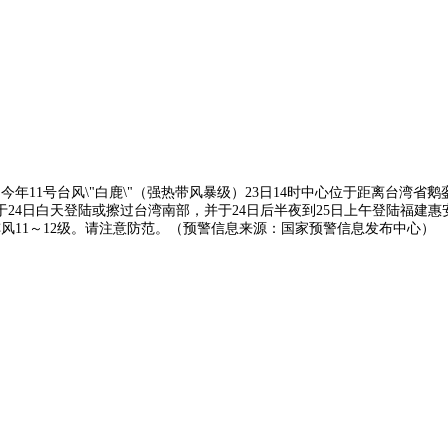
：今年11号台风\"白鹿\"（强热带风暴级）23日14时中心位于距离台湾省鹅
24日白天登陆或擦过台湾南部，并于24日后半夜到25日上午登陆福建
、阵风11～12级。请注意防范。（预警信息来源：国家预警信息发布中心）