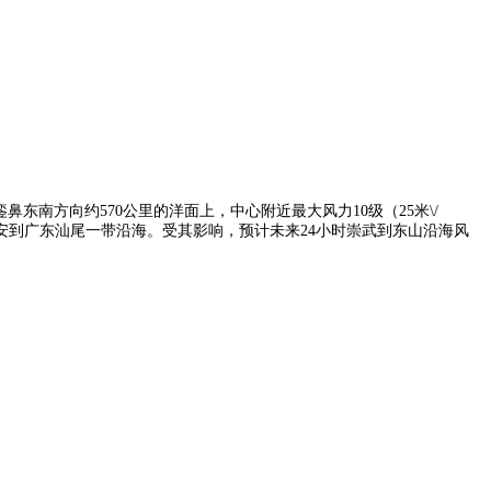
銮鼻东南方向约570公里的洋面上，中心附近最大风力10级（25米\/
惠安到广东汕尾一带沿海。受其影响，预计未来24小时崇武到东山沿海风