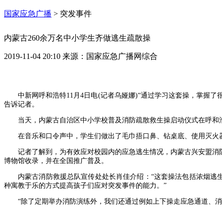
国家应急广播
>
突发事件
内蒙古260余万名中小学生齐做逃生疏散操
2019-11-04 20:10
来源：
国家应急广播网综合
中新网呼和浩特11月4日电(记者乌娅娜)“通过学习这套操，掌握
告诉记者。
当天，内蒙古自治区中小学校普及消防疏散救生操启动仪式在呼和浩
在音乐和口令声中，学生们做出了毛巾捂口鼻、钻桌底、使用灭火
记者了解到，为有效应对校园内的应急逃生情况，内蒙古兴安盟消
博物馆收录，并在全国推广普及。
内蒙古消防救援总队宣传处处长肖佳介绍：“这套操法包括浓烟逃
种寓教于乐的方式提高孩子们应对突发事件的能力。”
“除了定期举办消防演练外，我们还通过例如上下操走应急通道、