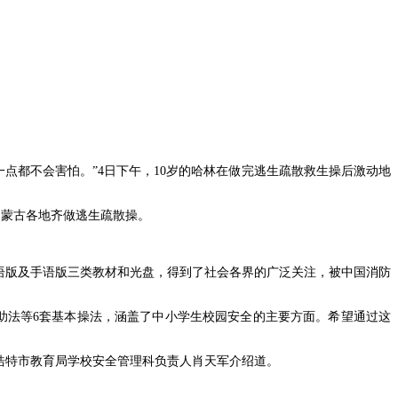
一点都不会害怕。”4日下午，10岁的哈林在做完逃生疏散救生操后激动地
内蒙古各地齐做逃生疏散操。
语版及手语版三类教材和光盘，得到了社会各界的广泛关注，被中国消防
助法等6套基本操法，涵盖了中小学生校园安全的主要方面。希望通过这
浩特市教育局学校安全管理科负责人肖天军介绍道。