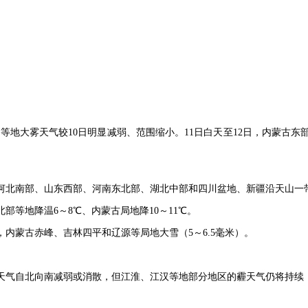
黄淮等地大雾天气较10日明显减弱、范围缩小。11日白天至12日，内蒙古
，河北南部、山东西部、河南东北部、湖北中部和四川盆地、新疆沿天山一带
部等地降温6～8℃、内蒙古局地降10～11℃。
内蒙古赤峰、吉林四平和辽源等局地大雪（5～6.5毫米
）。
霾天气自北向南减弱或消散，但江淮、江汉等地部分地区的霾天气仍将持续