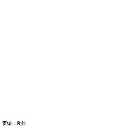
责编：
袁帅