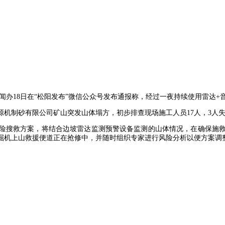
新闻办18日在“松阳发布”微信公众号发布通报称，经过一夜持续使用雷达
露源机制砂有限公司矿山突发山体塌方，初步排查现场施工人员17人，3人失
险搜救方案，将结合边坡雷达监测预警设备监测的山体情况，在确保施
掘机上山救援便道正在抢修中，并随时组织专家进行风险分析以便方案调