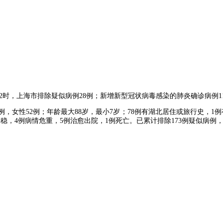
0—12时，上海市排除疑似病例28例；新增新型冠状病毒感染的肺炎确诊病例
60例，女性52例；年龄最大88岁，最小7岁；78例有湖北居住或旅行史，
平稳，4例病情危重，5例治愈出院，1例死亡。已累计排除173例疑似病例