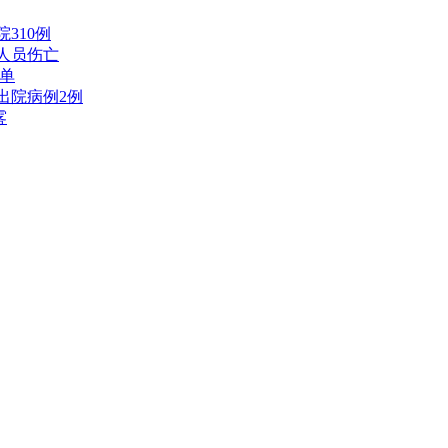
310例
人员伤亡
单
出院病例2例
雾