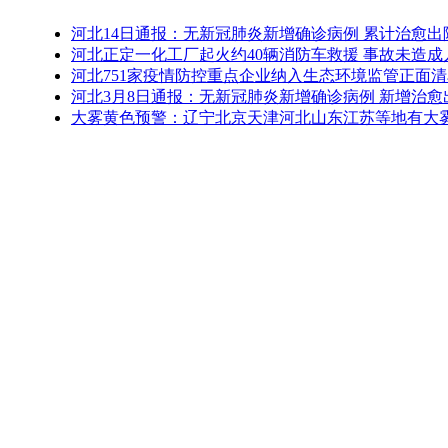
河北14日通报：无新冠肺炎新增确诊病例 累计治愈出院
河北正定一化工厂起火约40辆消防车救援 事故未造成
河北751家疫情防控重点企业纳入生态环境监管正面清
河北3月8日通报：无新冠肺炎新增确诊病例 新增治愈
大雾黄色预警：辽宁北京天津河北山东江苏等地有大