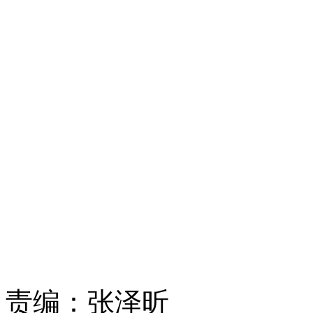
责编：
张泽昕