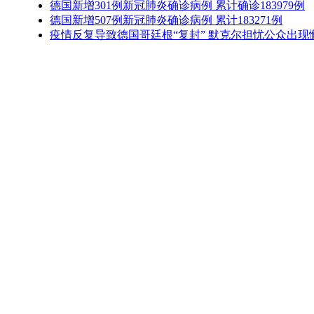
德国新增301例新冠肺炎确诊病例 累计确诊183979例
德国新增507例新冠肺炎确诊病例 累计183271例
疫情反复导致德国哥廷根“复封” 默克尔担忧公众出现