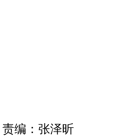
责编：
张泽昕