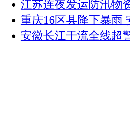
江苏连夜发运防汛物
重庆16区县降下暴雨
安徽长江干流全线超