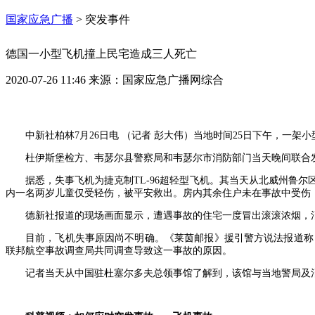
国家应急广播
>
突发事件
德国一小型飞机撞上民宅造成三人死亡
2020-07-26 11:46
来源：
国家应急广播网综合
中新社柏林7月26日电 （记者 彭大伟）当地时间25日下午，一
杜伊斯堡检方、韦瑟尔县警察局和韦瑟尔市消防部门当天晚间联合发
据悉，失事飞机为捷克制TL-96超轻型飞机。其当天从北威州鲁
内一名两岁儿童仅受轻伤，被平安救出。房内其余住户未在事故中受伤
德新社报道的现场画面显示，遭遇事故的住宅一度冒出滚滚浓烟，
目前，飞机失事原因尚不明确。《莱茵邮报》援引警方说法报道称
联邦航空事故调查局共同调查导致这一事故的原因。
记者当天从中国驻杜塞尔多夫总领事馆了解到，该馆与当地警局及