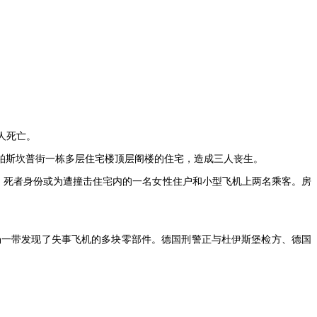
人死亡。
辉柏斯坎普街一栋多层住宅楼顶层阁楼的住宅，造成三人丧生。
楼。死者身份或为遭撞击住宅内的一名女性住户和小型飞机上两名乘客。房
场一带发现了失事飞机的多块零部件。德国刑警正与杜伊斯堡检方、德国