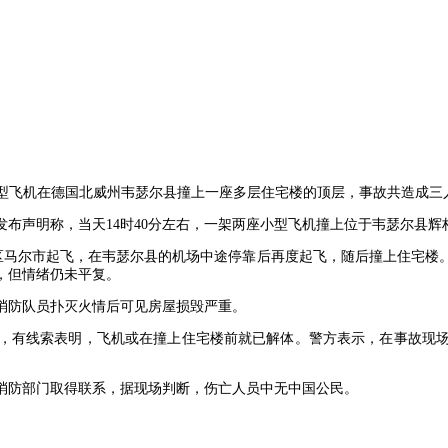
架小型飞机在德国北威州韦瑟尔县撞上一座多层住宅楼的顶层，事故共造成三
布声明称，当天14时40分左右，一架两座小型飞机撞上位于韦瑟尔县
尔区马尔市起飞，在韦瑟尔县的机场中途停靠后再度起飞，随后撞上住宅
，但情绪仍未平复。
消防队员扑灭火情后可见房屋损毁严重。
，有线索表明，飞机或在撞上住宅楼前就已解体。警方表示，在事故现
消防部门取得联系，据现场判断，伤亡人员中无中国公民。