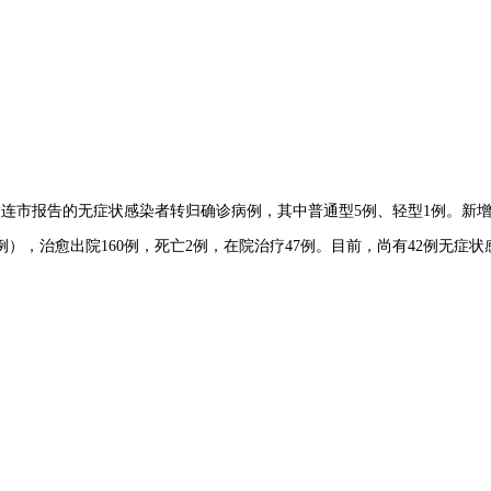
为大连市报告的无症状感染者转归确诊病例，其中普通型5例、轻型1例。新
3例），治愈出院160例，死亡2例，在院治疗47例。目前，尚有42例无