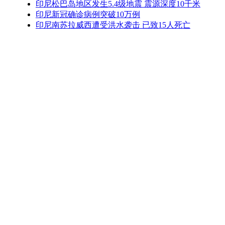
印尼松巴岛地区发生5.4级地震 震源深度10千米
印尼新冠确诊病例突破10万例
印尼南苏拉威西遭受洪水袭击 已致15人死亡