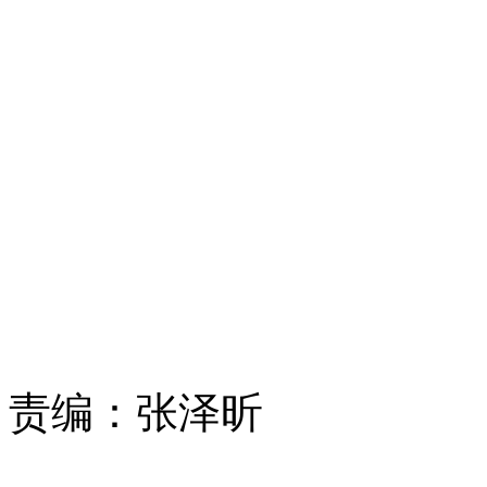
责编：
张泽昕