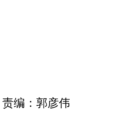
责编：
郭彦伟